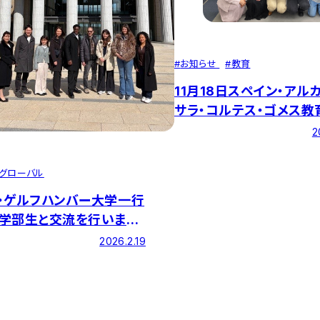
#
お知らせ
#
教育
11月18日スペイン・アル
サラ・コルテス・ゴメス教
長一行５名と教育学部生
2
流を行いました。
グローバル
・ゲルフハンバー大学一行
学部生と交流を行いまし
2026.2.19