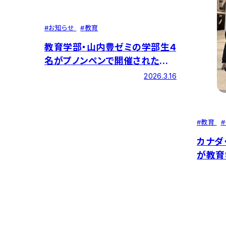
#
お知らせ
#
教育
教育学部・山内豊ゼミの学部生4
名がプノンペンで開催された二
千人規模の国際会議で研究発表
2026.3.16
#
教育
#
カナダ
が教育
た。