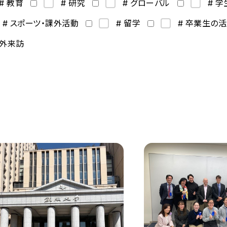
# 教育
# 研究
# グローバル
# 
# スポーツ・課外活動
# 留学
# 卒業生の
海外来訪