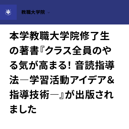
教職大学院
2021年07月12日
本学教職大学院修了生
の著書『クラス全員のや
る気が高まる！ 音読指導
法―学習活動アイデア＆
指導技術―』が出版され
ました