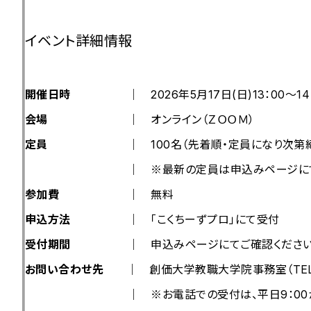
イベント詳細情報
開催日時
｜ 2026年5月17日(日)13：00～14：
会場
｜ オンライン（ＺＯＯＭ）
定員
｜ 100名（先着順・定員になり次第締め
｜ ※最新の定員は申込みページにてご確
参加費
｜ 無料
申込方法
｜ 「こくちーずプロ」にて受付
受付期間
｜ 申込みページにてご確認くださ
お問い合わせ先
｜ 創価大学教職大学院事務室（TEL：042-69
｜ ※お電話での受付は、平日9：00から17