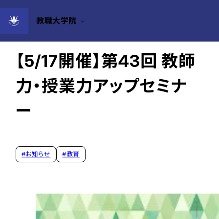
教職大学院
2026年04月20日
【5/17開催】第43回 教師
力・授業力アップセミナ
ー
#
お知らせ
#
教育