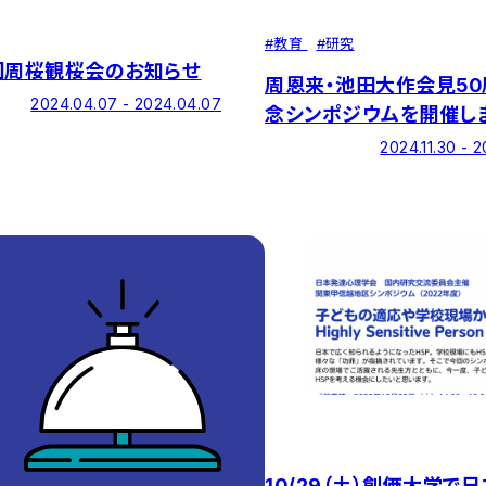
#
教育
#
研究
回周桜観桜会のお知らせ
周恩来・池田大作会見5
2024.04.07 - 2024.04.07
念シンポジウムを開催し
2024.11.30 - 2
10/29（土）創価大学で