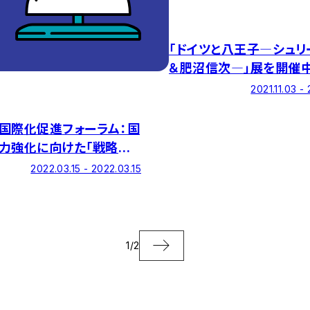
「ドイツと八王子―シュリ
＆肥沼信次―」展を開催中
2021.11.03 - 
国際化促進フォーラム：国
力強化に向けた「戦略的
ナーシップ」のネットワー
2022.03.15 - 2022.03.15
プロジェクト 戦略的パ
ーシップシンポジウム
1
/
2