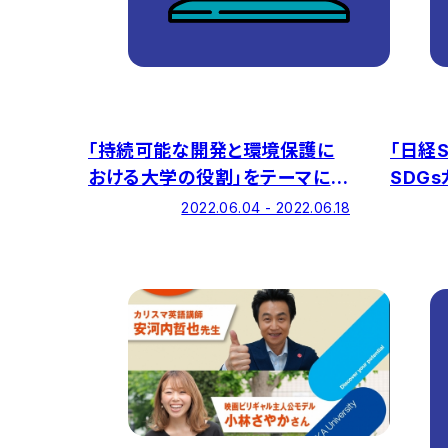
「持続可能な開発と環境保護に
「日経S
おける大学の役割」をテーマに、
SDG
「価値創造×SDGs」シリアルイベ
学部の
2022.06.04 - 2022.06.18
ントを開催
ます