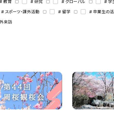
# 教育
# 研究
# グローバル
# 
# スポーツ・課外活動
# 留学
# 卒業生の
海外来訪