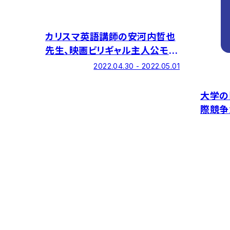
カリスマ英語講師の安河内哲也
先生、映画ビリギャル主人公モデ
ル・小林さやかさんによる特別イ
2022.04.30 - 2022.05.01
ベント
大学の
際競争
パート
ク構築
ートナ