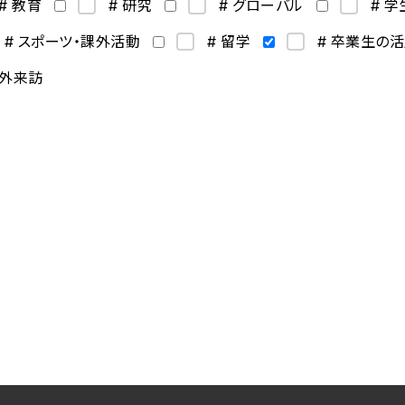
# 教育
# 研究
# グローバル
# 
# スポーツ・課外活動
# 留学
# 卒業生の
海外来訪