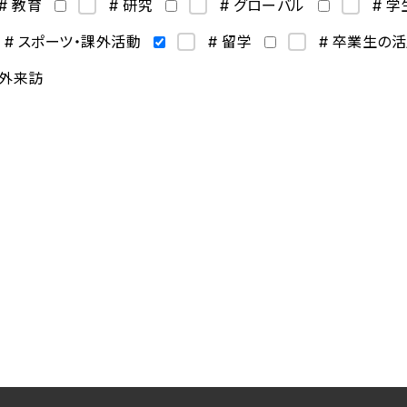
# 教育
# 研究
# グローバル
# 
# スポーツ・課外活動
# 留学
# 卒業生の
海外来訪