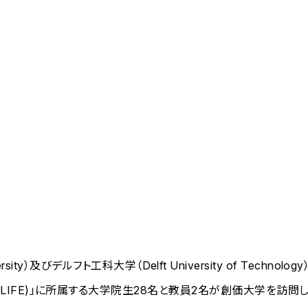
ity）及びデルフト工科大学（Delft University of Techn
echnology (SA LIFE)」に所属する大学院生28名と教員2名が