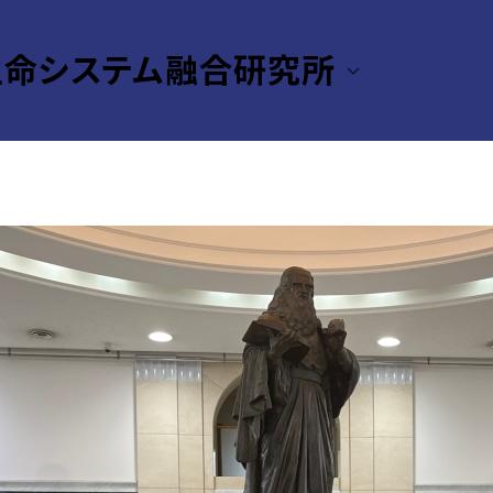
生命システム融合研究所