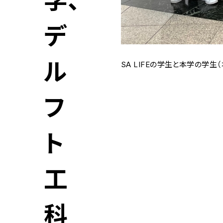
学、
デ
ル
SA LIFEの学生と本学の学生
フ
ト
工
科