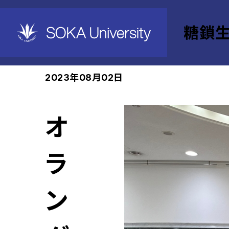
糖鎖
ホーム
糖鎖生命システム融合研究所
News
2023年08月02日
オ
ラ
ン