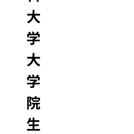
大
学
大
学
院
生