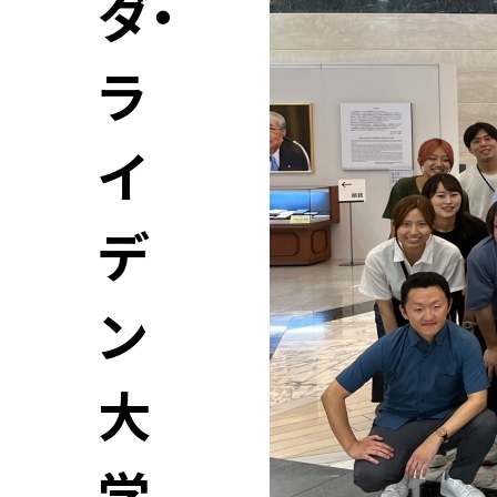
ダ・
ラ
イ
デ
ン
大