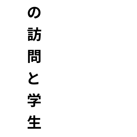
の
訪
問
と
学
生