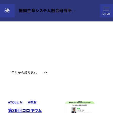
糖鎖生命システム融合研究所
News
MENU
すべて
#
お知らせ
#
教育
#
研究
#
グローバル
#
お知らせ
#
教育
第39回コロキウム