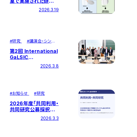
室で実施された研究
成果が、米国 Cell
2026.3.19
Pressの発行する
「iScience」に掲載さ
れました
#
研究
#
講演会・シンポ
ジウム
第2回 International
GaLSIC
Symposium を開催
2026.3.8
しました
#
お知らせ
#
研究
2026年度「共同利用・
共同研究公募採択結
果」掲載のお知らせ
2026.3.3