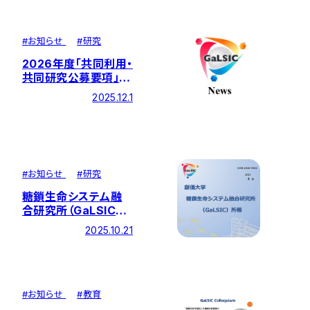
#
お知らせ
#
研究
2026年度「共同利用・
共同研究公募要項」掲
載のお知らせ
2025.12.1
#
お知らせ
#
研究
糖鎖生命システム融
合研究所（GaLSIC）
所報第4号を発行しま
2025.10.21
した
#
お知らせ
#
教育