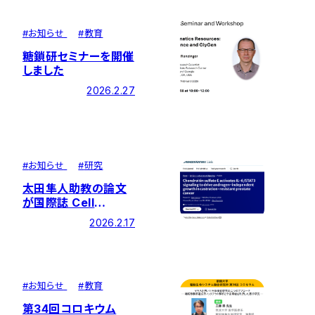
#
お知らせ
#
教育
糖鎖研セミナーを開催
しました
2026.2.27
#
お知らせ
#
研究
太田隼人助教の論文
が国際誌 Cell
Communication
2026.2.17
and Signaling に掲
載
#
お知らせ
#
教育
第34回コロキウム