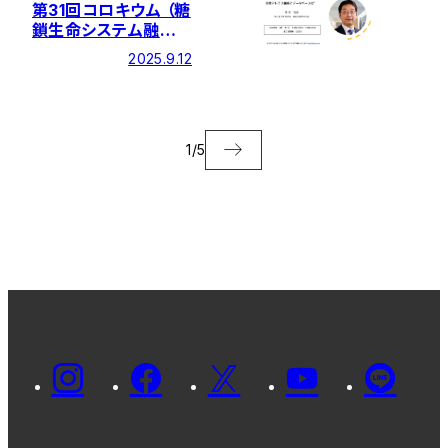
第31回コロキウム （糖
鎖生命システム融合
研究所）対面にて開催
2025.9.12
しました
1
/
5