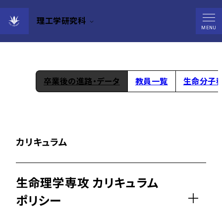
理工学研究科
生命理学専攻
MENU
卒業後の進路・データ
教員一覧
生命分子
カリキュラム
生命理学専攻 カリキュラム
ポリシー