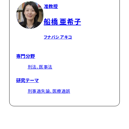
准教授
船橋 亜希子
フナバシ アキコ
専門分野
刑法、医事法
研究テーマ
刑事過失論、医療過誤