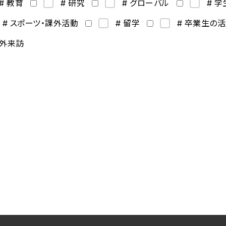
# 教育
# 研究
# グローバル
# 
# スポーツ・課外活動
# 留学
# 卒業生の
海外来訪