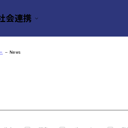
社会連携
ー
News