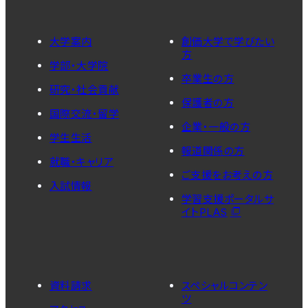
大学案内
創価大学で学びたい
方
学部・大学院
卒業生の方
研究・社会貢献
保護者の方
国際交流・留学
企業・一般の方
学生生活
報道関係の方
就職・キャリア
ご支援をお考えの方
入試情報
学習支援ポータルサ
イトPLAS
資料請求
スペシャルコンテン
ツ