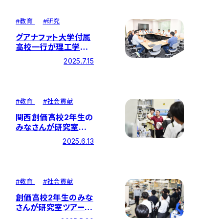
#
教育
#
研究
グアナファト大学付属
高校一行が理工学部
棟を訪問！
2025.7.15
#
教育
#
社会貢献
関西創価高校2年生の
みなさんが研究室ツア
ーと体験授業に参加
2025.6.13
#
教育
#
社会貢献
創価高校2年生のみな
さんが研究室ツアーと
体験授業に参加