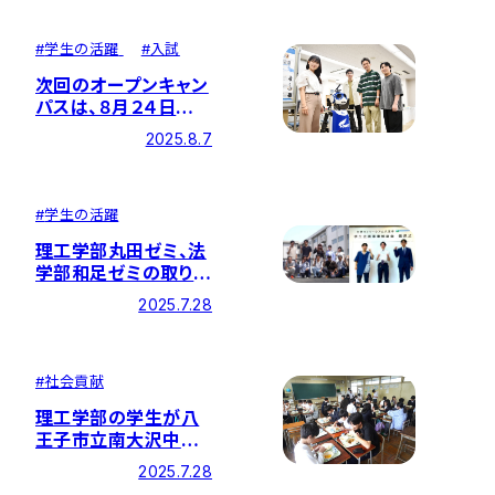
#
学生の活躍
#
入試
次回のオープンキャン
パスは、８月２４日
（日）です！
2025.8.7
#
学生の活躍
理工学部丸田ゼミ、法
学部和足ゼミの取り組
みが、大学コンソーシ
2025.7.28
アム八王子主催の企
画事業補助金に採択
されました
#
社会貢献
理工学部の学生が八
王子市立南大沢中学
校にて米粉の「食べら
2025.7.28
れるスプーン」を用い