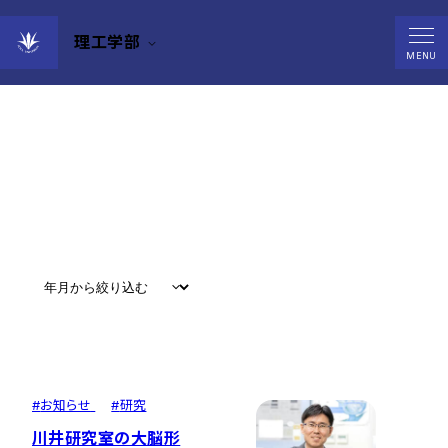
理工学部
News
MENU
すべて
#
お知らせ
#
教育
#
研究
#
グローバル
#
お知らせ
#
研究
川井研究室の大脳形