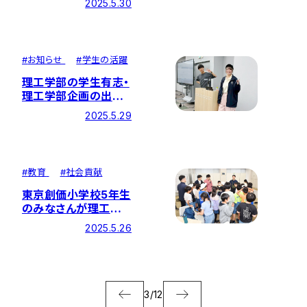
2025.5.30
#
お知らせ
#
学生の活躍
理工学部の学生有志・
理工学部企画の出発
式を開催
2025.5.29
#
教育
#
社会貢献
東京創価小学校5年生
のみなさんが理工学
部で体験授業
2025.5.26
3
/
12