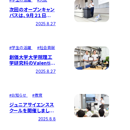
#
学生の活躍
#
入試
次回のオープンキャン
パスは、９月２１日
（日）です！
2025.8.27
#
学生の活躍
#
社会貢献
創価大学大学院理工
学研究科のValentin
Keithさんと萩原准教
2025.8.27
授が『日本ロボット学
会賞』を受賞
#
お知らせ
#
教育
ジュニアサイエンスス
クールを開催しまし
た！
2025.8.8