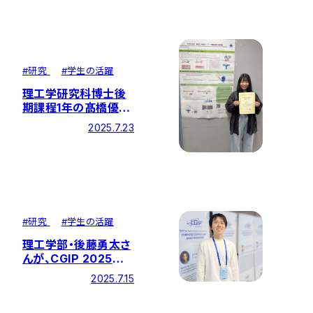
た特別授業と試食会を
実施しました
#
研究
#
学生の活躍
理工学研究科博士後
期課程1年の髙橋優希
さんがポスター賞を受
2025.7.23
賞
#
研究
#
学生の活躍
理工学部・後藤勇太さ
んが、CGIP 2025で
「Best
2025.7.15
Presentation
Award」受賞！