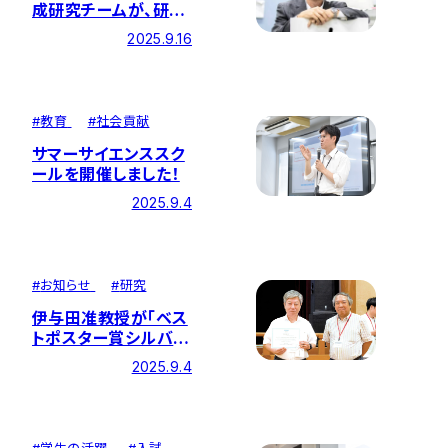
成研究チームが、研究
誌Scientific
2025.9.16
Reportsに論文を発
表
#
教育
#
社会貢献
サマーサイエンススク
ールを開催しました！
2025.9.4
#
お知らせ
#
研究
伊与田准教授が「ベス
トポスター賞シルバ
ー」を受賞
2025.9.4