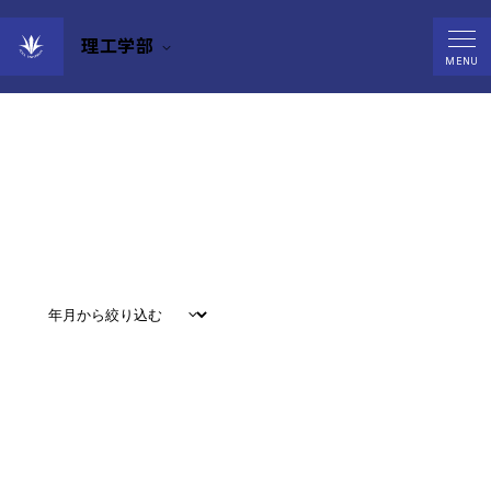
理工学部
News
MENU
すべて
#
お知らせ
#
教育
#
研究
#
グローバル