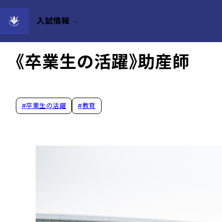
入試情報
2023年06月30日
《卒業生の活躍》助産師
#
卒業生の活躍
#
教育