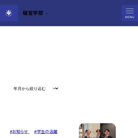
経営学部
News
MENU
すべて
#
お知らせ
#
教育
#
研究
#
グローバル
#
お知らせ
#
学生の活躍