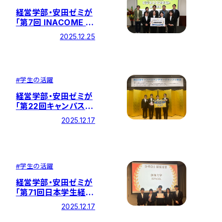
経営学部・安田ゼミが
「第7回 INACOME ビ
ジネスコンテスト
2025.12.25
2025」で審査員特別
賞を受賞！
#
学生の活躍
経営学部・安田ゼミが
「第22回キャンパスベ
ンチャーグランプリ東
2025.12.17
京大会」で奨励賞を受
賞！
#
学生の活躍
経営学部・安田ゼミが
「第71回日本学生経済
ゼミナール大会
2025.12.17
2025」決勝大会で最
優秀賞を獲得！