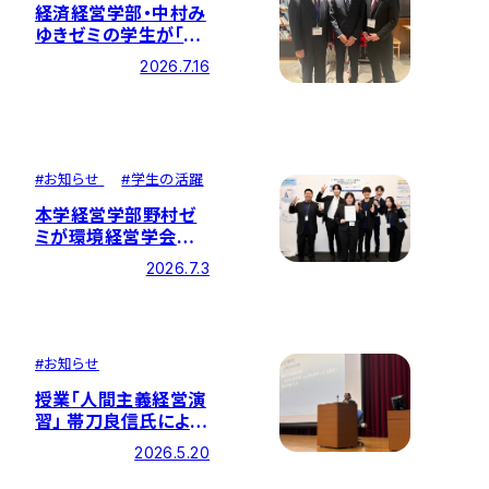
経済経営学部・中村み
ゆきゼミの学生が「環
境経営学会全国大会」
2026.7.16
で優秀ポスター賞を受
賞
#
お知らせ
#
学生の活躍
本学経営学部野村ゼ
ミが環境経営学会で
「学生奨励賞」を受賞！
2026.7.3
CO2排出量の可視化
に挑むサステナブルな
学内モデル
#
お知らせ
授業「人間主義経営演
習」 帯刀良信氏による
講演を開催しました
2026.5.20