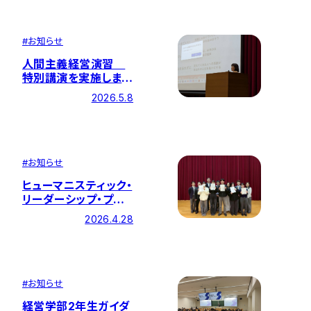
#
お知らせ
人間主義経営演習
特別講演を実施しまし
た — 原見 恵美子さん
2026.5.8
をお招きして —
#
お知らせ
ヒューマニスティック・
リーダーシップ・プロ
グラム 第2期生が修
2026.4.28
了
#
お知らせ
経営学部2年生ガイダ