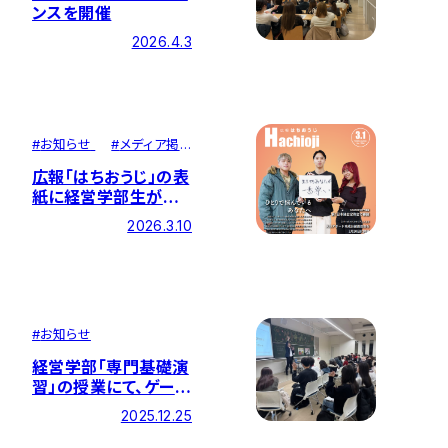
ンスを開催
2026.4.3
#
お知らせ
#
メディア掲
載
広報「はちおうじ」の表
紙に経営学部生が掲
載されました
2026.3.10
#
お知らせ
経営学部「専門基礎演
習」の授業にて、ゲート
キーパー講習を行いま
2025.12.25
した！