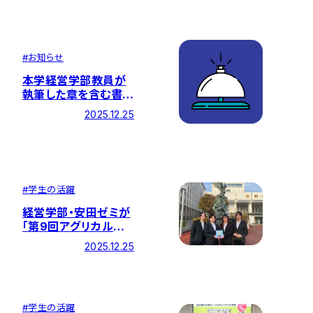
#
お知らせ
本学経営学部教員が
執筆した章を含む書
籍 『Global
2025.12.25
Leadership for
Equity and
Inclusion in
Education:
Geopolitical
#
学生の活躍
Issues, Diverse
Perspectives, and
経営学部・安田ゼミが
Critical Praxis』 が
「第9回アグリカルチ
出版されました
ャーコンペティション
2025.12.25
2025」で優秀賞を受
賞！
#
学生の活躍