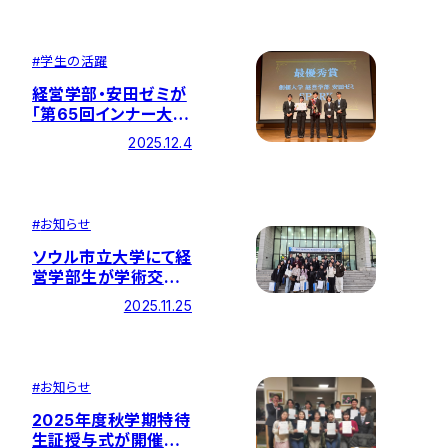
#
学生の活躍
経営学部・安田ゼミが
「第65回インナー大会
プレゼンテーション部
2025.12.4
門」で最優秀賞と審査
員賞を受賞！
#
お知らせ
ソウル市立大学にて経
営学部生が学術交流
会に参加しました！
2025.11.25
#
お知らせ
2025年度秋学期特待
生証授与式が開催さ