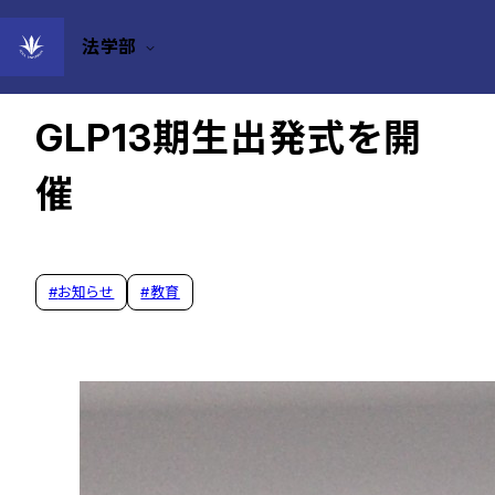
法学部
2026年04月14日
GLP13期生出発式を開
催
#
お知らせ
#
教育