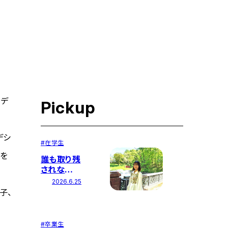
ラデ
Pickup
デシ
#
在学生
会を
誰も取り残
されない
世界のた
2026.6.25
め、教室の
子、
知識を現
場の力に
#
卒業生