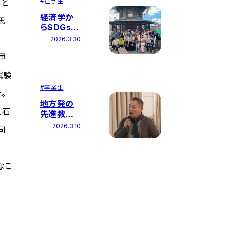
#
在学生
らと
経済学か
思
らSDGsに
アプローチ
2026.3.30
する3つの
甲
施策を学
内で実施
試験
#
卒業生
。
地方発の
、石
先進教育
の場で学
2026.3.10
司
生と協働
し、地域課
題の解決
に挑む
なこ