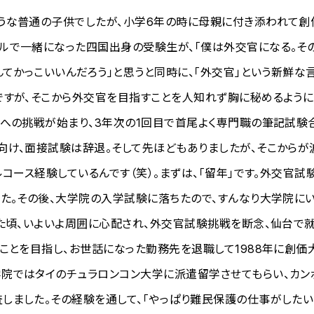
うな普通の子供でしたが、小学6年の時に母親に付き添われて創
ルで一緒になった四国出身の受験生が、「僕は外交官になる。そ
んてかっこいいんだろう」と思うと同時に、「外交官」という新鮮な
ですが、そこから外交官を目指すことを人知れず胸に秘めるよう
験への挑戦が始まり、3年次の1回目で首尾よく専門職の筆記試験
向け、面接試験は辞退。そして先ほどもありましたが、そこからが
コース経験しているんです（笑）。まずは、「留年」です。外交官試
した。その後、大学院の入学試験に落ちたので、すんなり大学院に
ぎた頃、いよいよ周囲に心配され、外交官試験挑戦を断念、仙台で
ことを目指し、お世話になった勤務先を退職して1988年に創価
院ではタイのチュラロンコン大学に派遣留学させてもらい、カン
しました。その経験を通して、「やっぱり難民保護の仕事がしたい