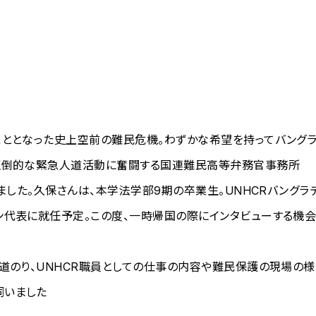
こととなった史上空前の難民危機。わずかな希望を持ってバング
々圧倒的な緊急人道活動に奮闘する国連難民高等弁務官事務所
ました。久保さんは、本学法学部9期の卒業生。UNHCRバングラ
ン代表に就任予定。この度、一時帰国の際にインタビューする機
道のり、UNHCR職員としての仕事の内容や難民保護の現場の様
伺いました