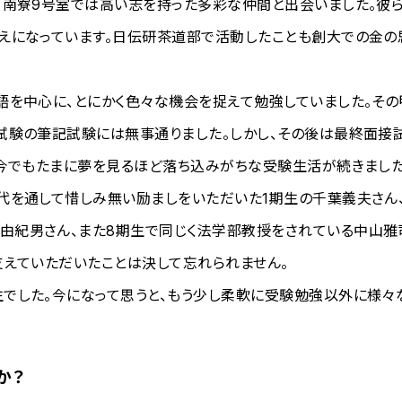
、南寮9号室では高い志を持った多彩な仲間と出会いました。彼
えになっています。日伝研茶道部で活動したことも創大での金の
語を中心に、とにかく色々な機会を捉えて勉強していました。その
試験の筆記試験には無事通りました。しかし、その後は最終面接
、今でもたまに夢を見るほど落ち込みがちな受験生活が続きました
代を通して惜しみ無い励ましをいただいた1期生の千葉義夫さん
由紀男さん、また8期生で同じく法学部教授をされている中山雅
支えていただいたことは決して忘れられません。
でした。今になって思うと、もう少し柔軟に受験勉強以外に様々
か？