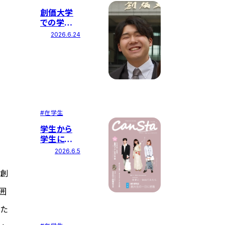
創価大学
での学びと
人との出会
2026.6.24
いを力に
国内最大
手の総合
商社へ
#
在学生
学生から
学生に発
信するサス
2026.6.5
テナブルア
クション
る創
『CanSta』
を創刊・発
囲
行
した