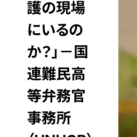
護の現場
にいるの
か？」－国
連難民高
等弁務官
事務所