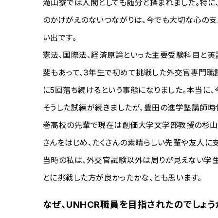
滝山寮では人間としても随分と揉まれました。特に
のかけがえのないつながりは、今でも大切な心の支
い出です。
憲法、国際法、経済原論といった主要受験科目と英
斐もあって、3年生で初めて挑戦した外交官専門職
に5回落ち続けるという事態になりました。本当に
そうした試練が続きましたが、豊田の進学塾講師時
巻高校の先輩で現在は創価大学文学部教授の杉山
さんをはじめ、たくさんの素晴らしい先輩や友人に
当時の私は、外交官試験以外は周りが見えない学生
とに挑戦した方が良かったかな、とも思います。
なぜ、UNHCR職員を目指されたのでしょう