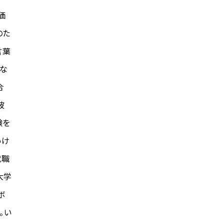
価
のた
言葉
にな
合
波
験を
いけ
就職
大学
ボ
。い