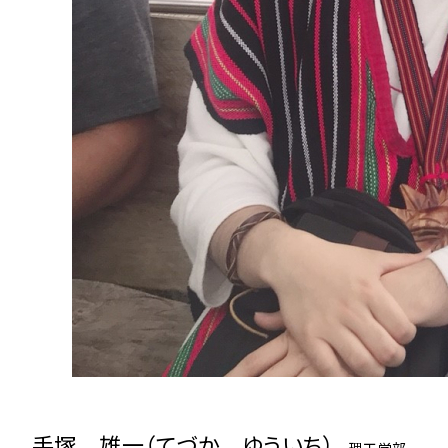
手塚 雄一（てづか ゆういち）