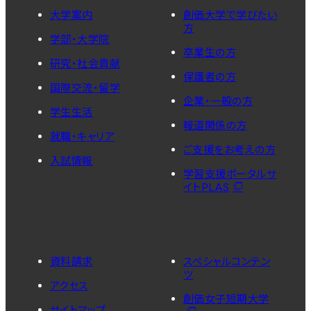
大学案内
創価大学で学びたい
方
学部・大学院
卒業生の方
研究・社会貢献
保護者の方
国際交流・留学
企業・一般の方
学生生活
報道関係の方
就職・キャリア
ご支援をお考えの方
入試情報
学習支援ポータルサ
イトPLAS
資料請求
スペシャルコンテン
ツ
アクセス
創価女子短期大学
サイトマップ