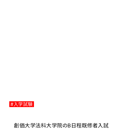
#入学試験
創価大学法科大学院のB日程既修者入試