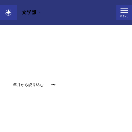
文学部
Events
MENU
すべて
#
お知らせ
#
教育
#
研究
#
グローバル