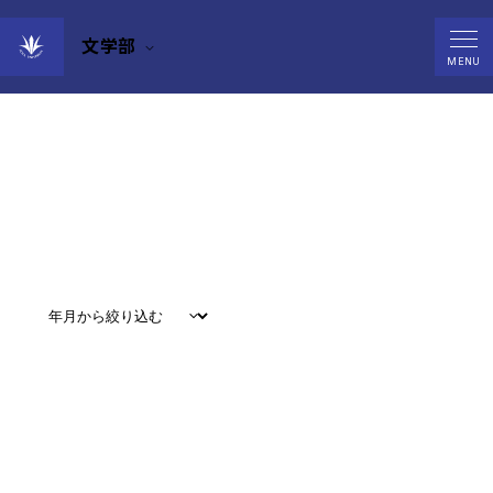
文学部
Events
MENU
すべて
#
お知らせ
#
教育
#
研究
#
グローバル