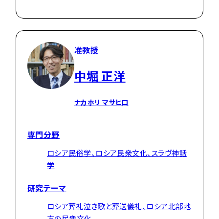
准教授
中堀 正洋
ナカホリ マサヒロ
専門分野
ロシア民俗学、ロシア民衆文化、スラヴ神話
学
研究テーマ
ロシア葬礼泣き歌と葬送儀礼、ロシア北部地
方の民衆文化