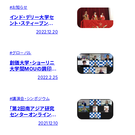
#
お知らせ
インド・デリー大学セ
ント・スティーブンズ・
カレッジ交流30周年
2022.12.20
行事に鈴木学長らが
参加しました
#
グローバル
創価大学・ショーリニ
大学間MOUの調印記
念イベントを開催
2022.2.25
#
講演会・シンポジウム
「第2回南アジア研究
センターオンライン国
際会議」が開催されま
2021.12.10
した