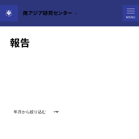
南アジア研究センター
南アジア研究センター活動
MENU
報告
すべて
#
お知らせ
#
教育
#
研究
#
グローバル