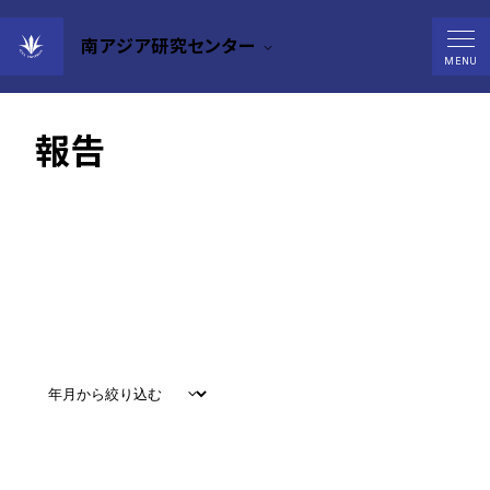
南アジア研究センター
南アジア研究センター活動
MENU
報告
すべて
#
お知らせ
#
教育
#
研究
#
グローバル