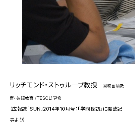
リッチモンド・ストゥループ教授
国際言語教
育・英語教育 (TESOL)専修
（広報誌「SUN」2014年10月号：「学問探訪」に掲載記
事より）