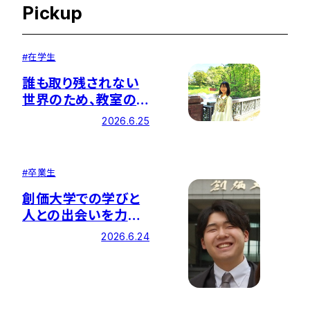
Pickup
#
在学生
誰も取り残されない
世界のため、教室の
知識を現場の力に
2026.6.25
#
卒業生
創価大学での学びと
人との出会いを力に
国内最大手の総合商
2026.6.24
社へ