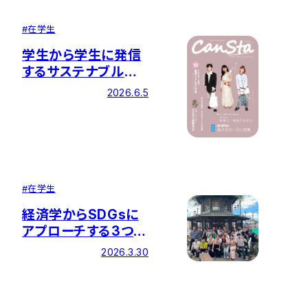
#
在学生
学生から学生に発信
するサステナブルア
クション 『CanSta』を
2026.6.5
創刊・発行
#
在学生
経済学からSDGsに
アプローチする3つの
施策を学内で実施
2026.3.30