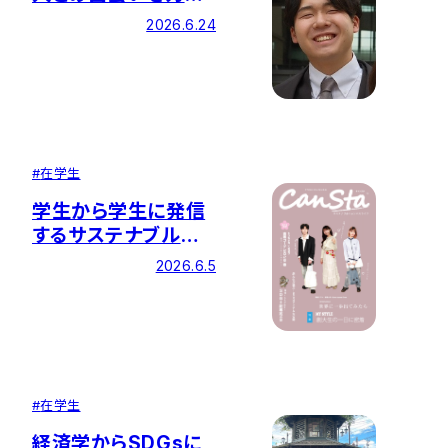
国内最大手の総合商
2026.6.24
社へ
#
在学生
学生から学生に発信
するサステナブルア
クション 『CanSta』を
2026.6.5
創刊・発行
#
在学生
経済学からSDGsに