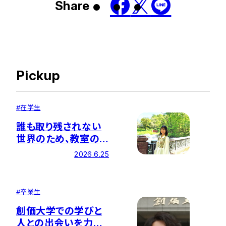
Share
Pickup
#
在学生
誰も取り残されない
世界のため、教室の
知識を現場の力に
2026.6.25
#
卒業生
創価大学での学びと
人との出会いを力に