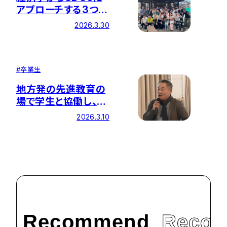
アプローチする3つの
施策を学内で実施
2026.3.30
#
卒業生
地方発の先進教育の
場で学生と協働し、地
域課題の解決に挑む
2026.3.10
Recommend
Reco