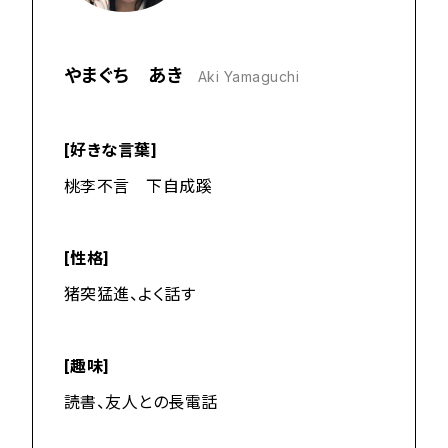
やまぐち あき
Aki Yamaguchi
[好きな言葉]
桃李不言 下自成蹊
[性格]
猪突猛進、よく話す
[趣味]
読書、友人との長電話