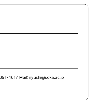
)
617 Mail：nyushi@soka.ac.jp