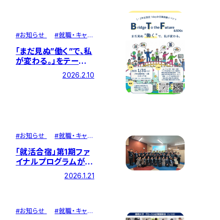
#
お知らせ
#
就職・キャリ
ア
「まだ見ぬ”働く”で、私
が変わる。」をテーマに
キャリアイベント
2026.2.10
「Bridge To the
Future」が開催されま
した
#
お知らせ
#
就職・キャリ
ア
「就活合宿」第1期ファ
イナルプログラムが開
催されました
2026.1.21
#
お知らせ
#
就職・キャリ
ア