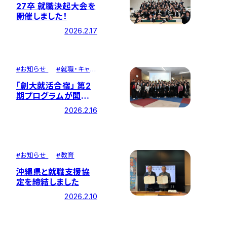
27卒 就職決起大会を
開催しました！
2026.2.17
#
お知らせ
#
就職・キャリ
ア
「創大就活合宿」 第2
期プログラムが開催さ
れました
2026.2.16
#
お知らせ
#
教育
沖縄県と就職支援協
定を締結しました
2026.2.10