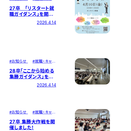
ア
27卒 「リスタート就
職ガイダンス」を開催
しました！
2026.4.14
#
お知らせ
#
就職・キャリ
ア
28卒「ここから始める
集勝ガイダンス」を開
催しました！
2026.4.14
#
お知らせ
#
就職・キャリ
ア
27卒 集勝大作戦を開
催しました！