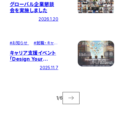
グローバル企業懇談
会を実施しました
2026.1.20
#
お知らせ
#
就職・キャリ
ア
キャリア支援イベント
「Design Your
Dreams」＆SDGsが
2025.11.7
開催されました
1
/
6