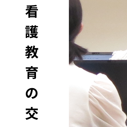
看
護
教
育
の
交