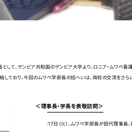
員教員として、ザンビア共和国のザンビア大学より、ロニア・ムワペ
締結しており、今回のムワペ学部長の招へいは、両校の交流をさら
＜理事長・学長を表敬訪問＞
6月17日（火）、ムワペ学部長が田代理事長