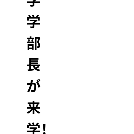
学
学
部
長
が
来
学！