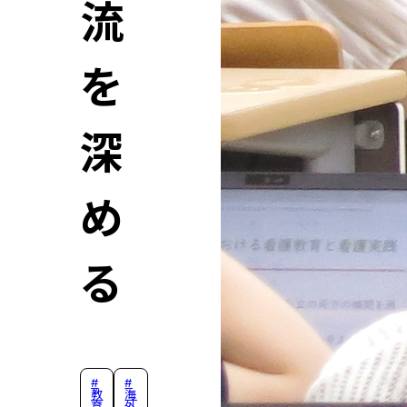
流
を
深
め
る
#
#
教
海
育
外