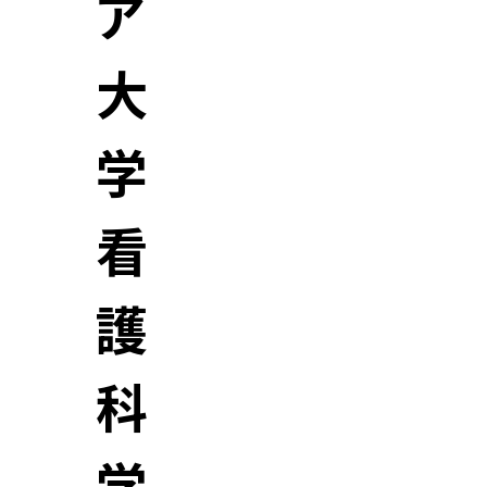
ア
大
学
看
護
科