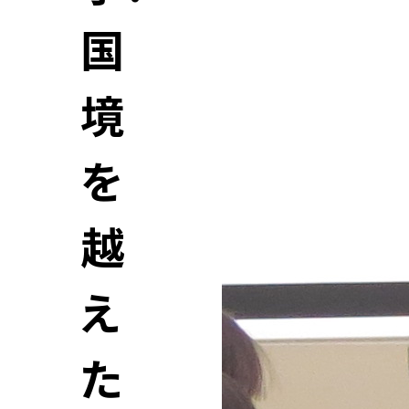
国
境
を
越
え
た