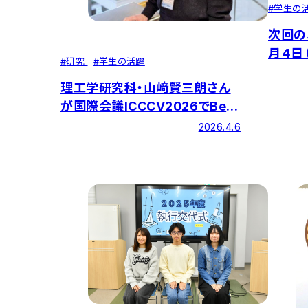
#
学生の
次回の
月４日
#
研究
#
学生の活躍
理工学研究科・山﨑賢三朗さん
が国際会議ICCCV2026でBest
Presentation Awardを受賞！
2026.4.6