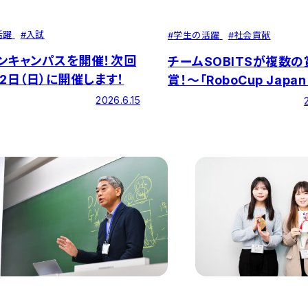
活躍
#
入試
#
学生の活躍
#
社会貢献
ンキャンパスを開催！次回
チームSOBITSが複数
12日（日）に開催します！
賞！～「RoboCup Japan
2026」～
2026.6.15