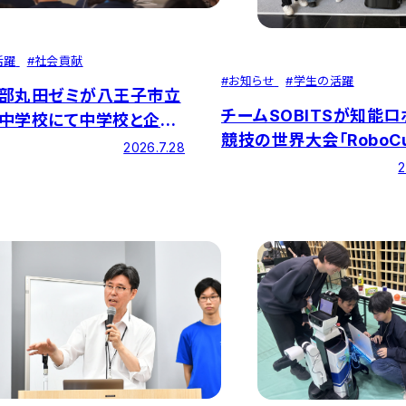
活躍
#
社会貢献
#
お知らせ
#
学生の活躍
部丸田ゼミが八王子市立
チームSOBITSが知能ロ
中学校にて中学校と企業
競技の世界大会「RoboC
「特別講義」を実施しまし
2026.7.28
2026」に出場！総合成績1
2
ポスター発表で世界4位
を収めました