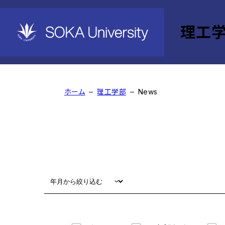
理工
News
ホーム
理工学部
News