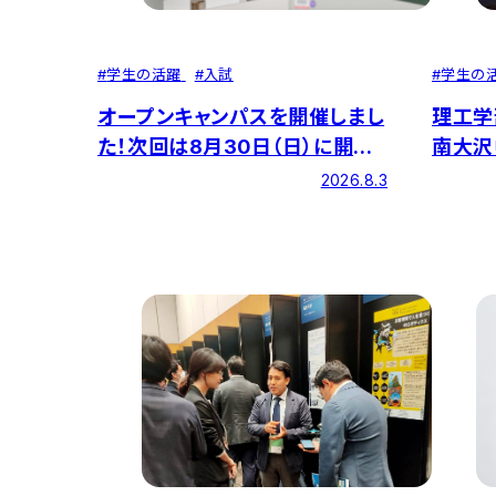
#
学生の
#
学生の活躍
#
入試
理工学
オープンキャンパスを開催しまし
南大沢
た！次回は8月30日（日）に開催
を繋ぐ
します！
2026.8.3
た