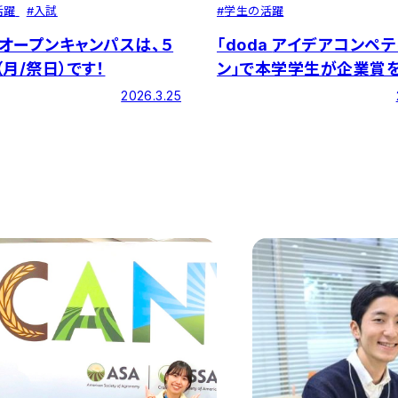
活躍
#
入試
#
学生の活躍
オープンキャンパスは、５
「doda アイデアコンペティショ
（月/祭日）です！
ン」で本学学生が企業賞
しました
2026.3.25