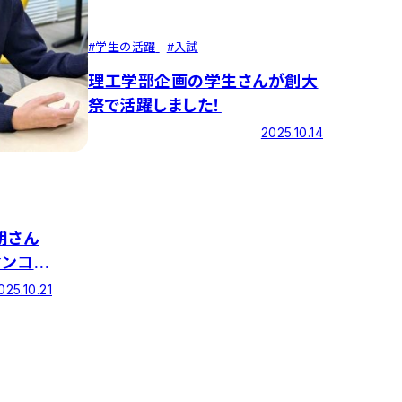
#
学生の活躍
#
入試
理工学部企画の学生さんが創大
祭で活躍しました！
2025.10.14
朗さん
マンコン
ン研究会
025.10.21