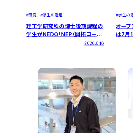
#
学生の
#
研究
#
学生の活躍
オープ
理工学研究科の博士後期課程の
は7月
学生がNEDO「NEP（開拓コー
ス）」に採択！
2026.6.16