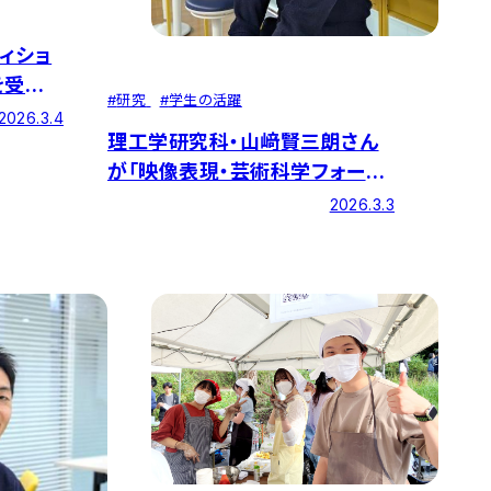
を受賞
#
研究
#
学生の活躍
2026.3.4
理工学研究科・山﨑賢三朗さん
が「映像表現・芸術科学フォーラ
ム2026」で優秀発表賞を受賞！
2026.3.3