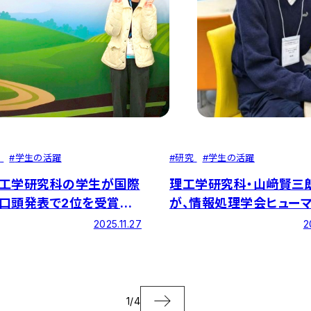
せ
#
学生の活躍
#
研究
#
学生の活躍
工学研究科の学生が国際
理工学研究科・山﨑賢三
口頭発表で2位を受賞し
が、情報処理学会ヒュー
ピュータインタラクショ
2025.11.27
2
で学生奨励賞を受賞！
1
/
4