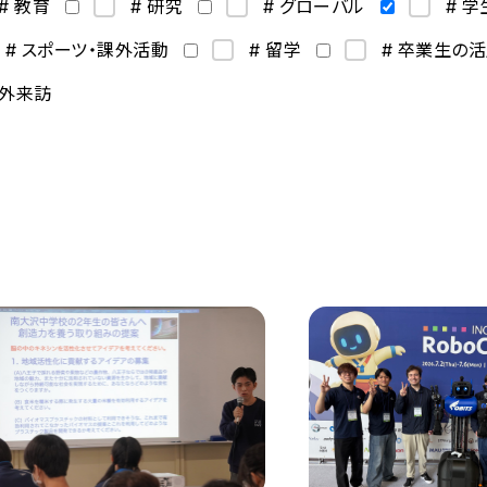
# 教育
# 研究
# グローバル
# 
# スポーツ・課外活動
# 留学
# 卒業生の
海外来訪