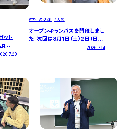
#
学生の活躍
#
入試
オープンキャンパスを開催しまし
ボット
た！次回は8月1日（土）2日（日）
up
の二日間開催します！
2026.7.14
3位、
026.7.23
の結果