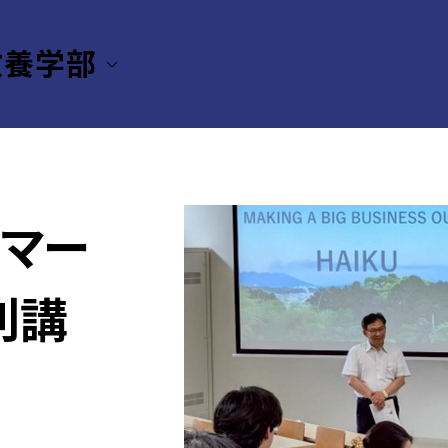
教養学部
「マー
別講