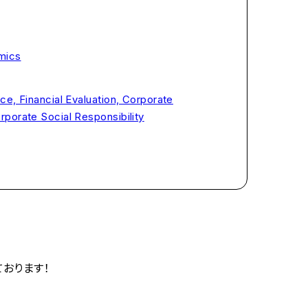
mics
ce, Financial Evaluation, Corporate
porate Social Responsibility
ております！