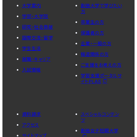
大学案内
創価大学で学びたい
方
学部・大学院
卒業生の方
研究・社会貢献
保護者の方
国際交流・留学
企業・一般の方
学生生活
報道関係の方
就職・キャリア
ご支援をお考えの方
入試情報
学習支援ポータルサ
イトPLAS
資料請求
スペシャルコンテン
ツ
アクセス
創価女子短期大学
サイトマップ