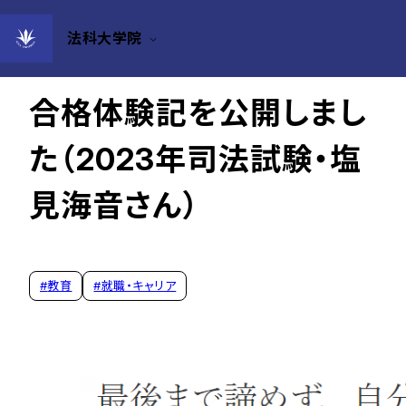
法科大学院
2024年01月16日
合格体験記を公開しまし
た（2023年司法試験・塩
見海音さん）
#
教育
#
就職・キャリア