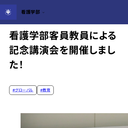
看護学部
2023年10月31日
看護学部客員教員による
記念講演会を開催しまし
た！
#
グローバル
#
教育