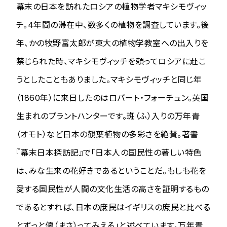
幕末の日本を訪れたロシアの植物学者マキシモヴィッ
チ。4年間の滞在中、数多くの植物を調査しています。後
年、かの牧野富太郎が東大の植物学教室への出入りを
禁じられた時、マキシモヴィッチを頼ってロシアに赴こ
うとしたこともありました。マキシモヴィッチと同じ年
（1860年）に来日したのはロバート・フォーチュン。英国
生まれのプラントハンターです。斑（ふ）入りの万年青
（オモト）など日本の観葉植物の多彩さを絶賛。著書
『幕末日本探訪記』で「日本人の国民性の著しい特色
は、みな生来の花好きであるということだ。もしも花を
愛する国民性が人間の文化生活の高さを証明するもの
であるとすれば、日本の庶民はイギリスの庶民と比べる
とずっと優（まさ）ってみえる」と述べています。万年青