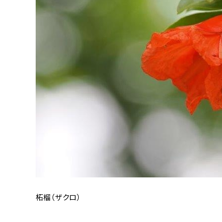
柘榴（ザクロ）