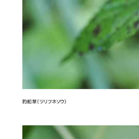
釣舩草（ツリフネソウ）