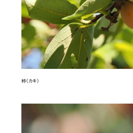
柿（カキ）