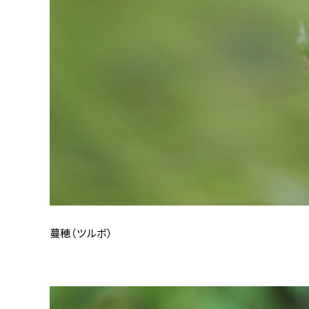
蔓穂（ツルボ）