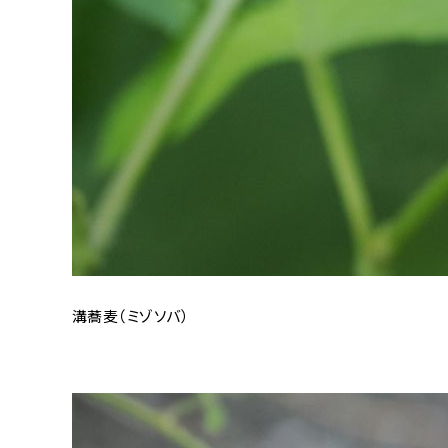
溝蕎麦（ミゾソバ）