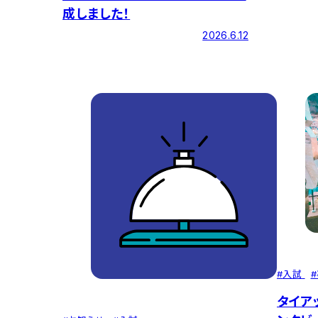
成しました！
2026.6.12
#
入試
#
タイア