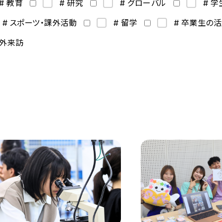
# 教育
# 研究
# グローバル
# 
# スポーツ・課外活動
# 留学
# 卒業生の
海外来訪