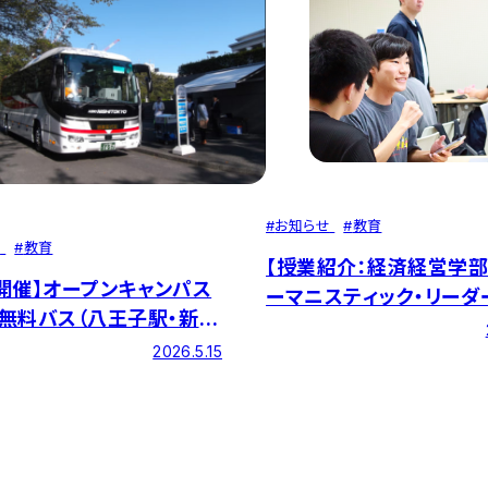
#
お知らせ
#
教育
せ
#
教育
【授業紹介：経済経営学部
14開催】オープンキャンパス
ーマニスティック・リーダ
無料バス（八王子駅・新宿
プ・ワークショップⅠ」】推
浜駅・大宮駅・千葉駅）・学
2026.5.15
元も、ゲームも。自分の「
バス運行のお知らせ
言葉にしたら、なりたい
えてきた。