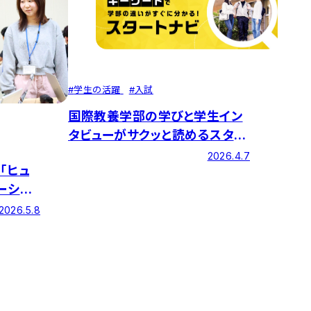
#
学生の活躍
#
入試
国際教養学部の学びと学生イン
タビューがサクッと読めるスター
トナビがオープンしました！
2026.4.7
「ヒュ
ーシッ
しも、地
2026.5.8
好き」を
自分が見