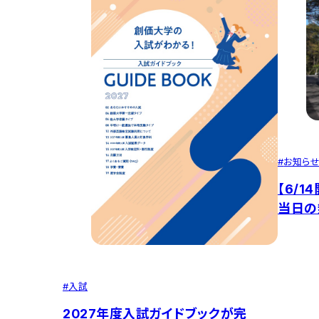
#
お知ら
【6/
当日の
駅・横
内巡回
#
入試
2027年度入試ガイドブックが完