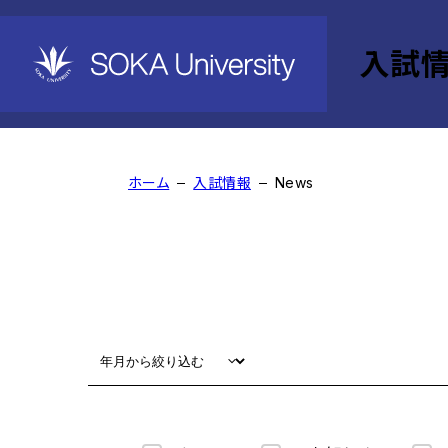
入試
News
ホーム
入試情報
News