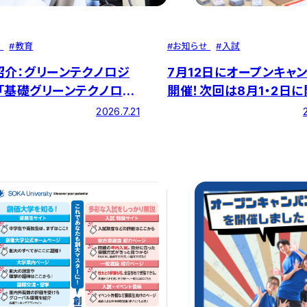
せ
#
教育
#
お知らせ
#
入試
紹介：グリーンテクノロジ
7月12日にオープンキャ
「基礎グリーンテクノロジ
開催！次回は8月1・2日
」】顕微鏡の使い方を学ぼ
ます！
2026.7.21