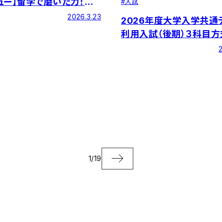
ュー】留学で磨いた力！
#
入試
繋がる仕事とは
2026.3.23
2026年度大学入学共通
利用入試（後期）３科目方
般入試（後期）２科目方
発表について
1
/
19