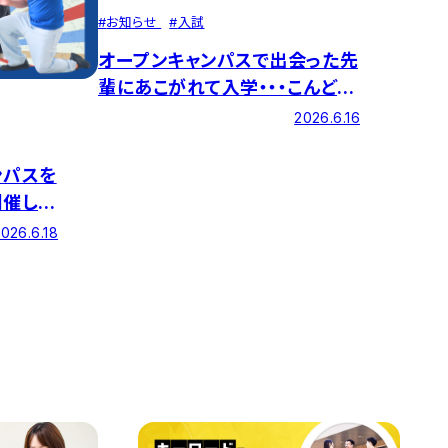
#
お知らせ
#
入試
オープンキャンパスで出会った先
輩にあこがれて入学・・・こんどは
自分が高校生の進路選びの役に
2026.6.16
立ちたい！インタビュー動画を公
開しました。
ンパスを
開催しま
026.6.18