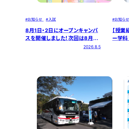
#
お知らせ
#
入試
#
お知ら
8月1日・2日にオープンキャンパ
【授業
スを開催しました！次回は8月30
ー学科
日に開催します！
ー実習
2026.8.5
う！