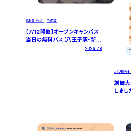
#
お知らせ
#
教育
【7/12開催】オープンキャンパス
当日の無料バス（八王子駅・新宿
駅・横浜駅・大宮駅・千葉駅）・学
2026.7.8
内巡回バス運行のお知らせ
#
お知ら
創価大
しまし