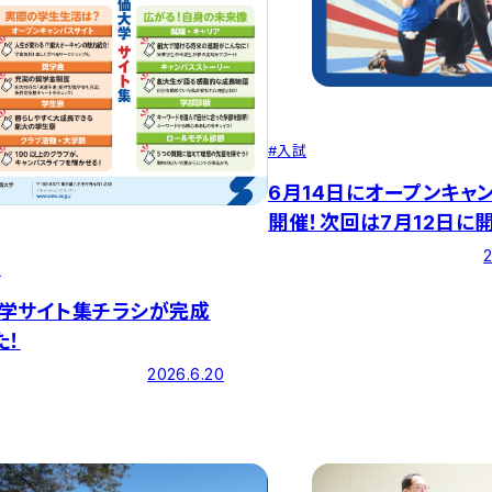
#
入試
6月14日にオープンキャ
開催！次回は7月12日に
す！
2
せ
学サイト集チラシが完成
た！
2026.6.20