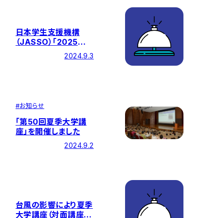
日本学生支援機構
（JASSO）「2025年
度海外留学支援制度
2024.9.3
（大学院学位取得型）」
の申請について
#
お知らせ
「第50回夏季大学講
座」を開催しました
2024.9.2
台風の影響により夏季
大学講座（対面講座）