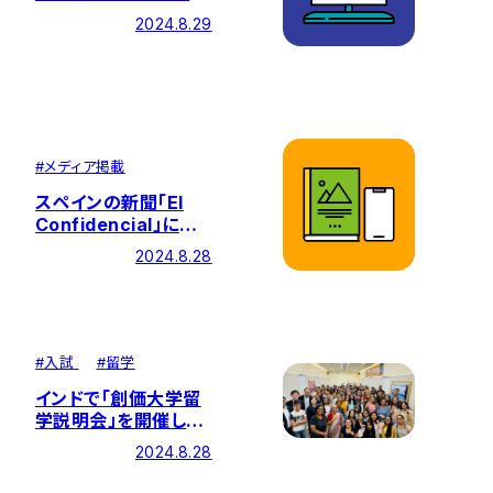
への参加が困難な方
2024.8.29
への対応について（８
月29日17時時点）
#
メディア掲載
スペインの新聞「El
Confidencial」に法
学部・岡部史信教授へ
2024.8.28
のインタビュー記事が
掲載されました
#
入試
#
留学
インドで「創価大学留
学説明会」を開催しま
した
2024.8.28