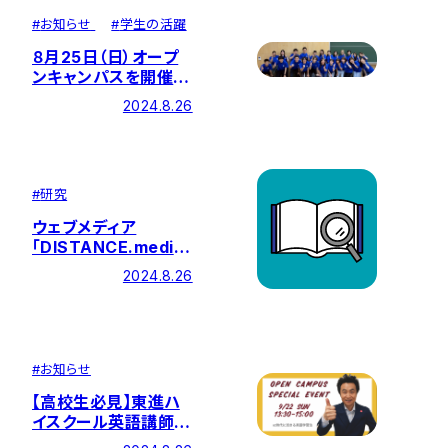
#
お知らせ
#
学生の活躍
８月25日（日）オープ
ンキャンパスを開催し
ました！
2024.8.26
#
研究
ウェブメディア
「DISTANCE.media」
に法学部・前田幸男教
2024.8.26
授の論文が掲載され
ました
#
お知らせ
【高校生必見】東進ハ
イスクール英語講師の
安河内哲也氏の特別