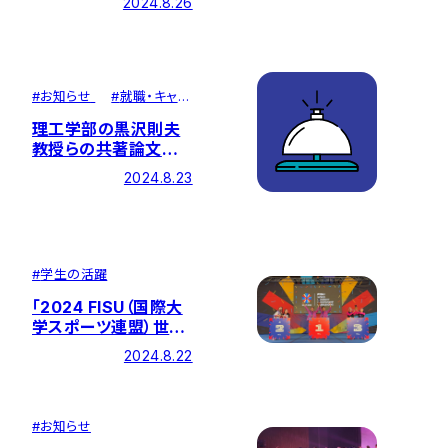
2024.8.26
イベントを開催
#
お知らせ
#
就職・キャリ
ア
理工学部の黒沢則夫
教授らの共著論文が
学術誌『Nature
2024.8.23
Communications』
に掲載されました
#
学生の活躍
「2024 FISU（国際大
学スポーツ連盟）世界
大学チアリーディング
2024.8.22
選手権大会」で本学学
生が金メダルを獲得
#
お知らせ