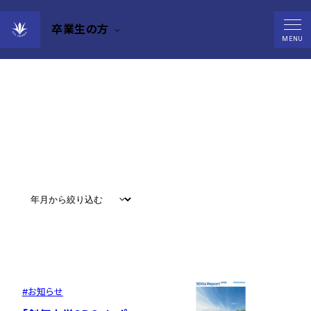
卒業生の方
News
MENU
すべて
#
お知らせ
#
教育
#
研究
#
グローバル
#
お知らせ