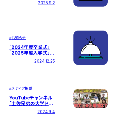
度海外留学支援制度
2025.9.2
（大学院学位取得型）」
の申請について
#
お知らせ
「2024年度卒業式」
「2025年度入学式」に
ついて
2024.12.25
#
メディア掲載
YouTubeチャンネル
「土佐兄弟の大学ドコ
イク」にタイアップ動
2024.9.4
画が掲載されました