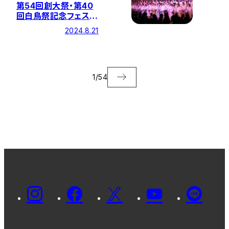
第54回創大祭・第40
回白鳥祭記念フェステ
ィバル 小中高生の
2024.8.21
観覧者募集について
1
/
54