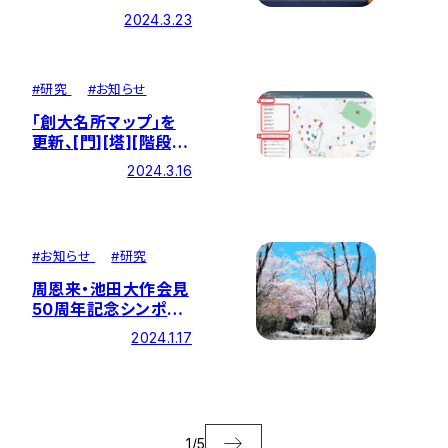
術会議 池田大作平和
2024.3.23
思想シンポジウム」が
開催されました
#
研究
#
お知らせ
｢創大名所マップ｣を
更新、[門][塔][階段]
[グラウンド･テニスコ
2024.3.16
ート]を紹介しました
#
お知らせ
#
研究
周恩来・池田大作会見
50周年記念シンポジ
ウムを開催します
2024.1.17
1
/
5