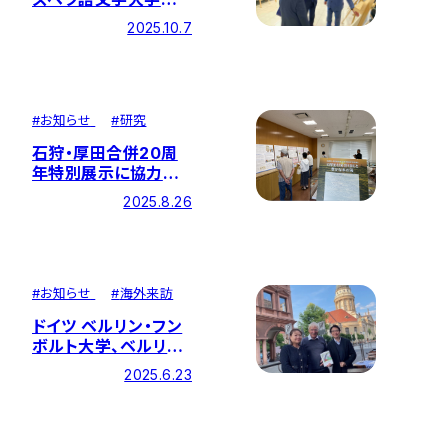
写真展に協力しました
2025.10.7
#
お知らせ
#
研究
石狩・厚田合併20周
年特別展示に協力しま
した
2025.8.26
#
お知らせ
#
海外来訪
ドイツ ベルリン・フン
ボルト大学、ベルリン
国立博物館、 ベルリン
2025.6.23
国立図書館を本研究
所教員が表敬訪問し
ました