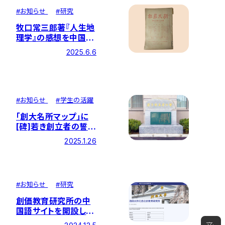
#
お知らせ
#
研究
牧口常三郎著『人生地
理学』の感想を中国清
朝の学者が述べた新
2025.6.6
たな資料が発見されま
した
#
お知らせ
#
学生の活躍
｢創大名所マップ｣に
[碑]若き創立者の誓を
追加、企画開設より閲
2025.1.26
覧20万回を突破！
#
お知らせ
#
研究
創価教育研究所の中
国語サイトを開設しま
した