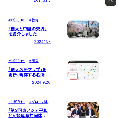
2024.12.5
日本語
English
#
お知らせ
#
教育
简体中文
｢創大と中国の交流｣
を紹介しました
한국어
2024.11.7
#
お知らせ
#
研究
｢創大名所マップ｣を
更新、現存する名所 計
120か所の紹介が完
2024.9.20
了しました
#
お知らせ
#
グローバル
「第3回東アジア平和
と人類運命共同体学