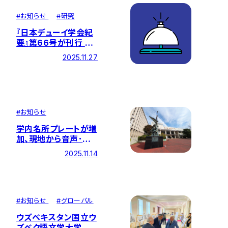
#
お知らせ
#
研究
『日本デューイ学会紀
要』第66号が刊行 ―
創価大学開催・第67
2025.11.27
回大会を総括する学
術的成果を収録―
#
お知らせ
学内名所プレートが増
加、現地から音声･画
像が視聴できるように
2025.11.14
なりました
#
お知らせ
#
グローバル
ウズベキスタン国立ウ
ズベク語文学大学の