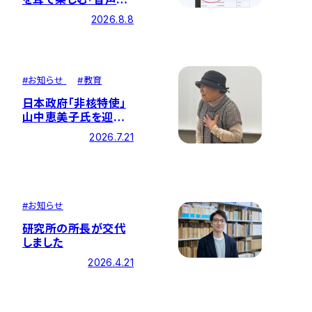
内ページ」を開設
2026.8.8
#
お知らせ
#
教育
日本政府「非核特使」
山中恵美子氏を迎え、
学生との懇談会を開
2026.7.21
催
#
お知らせ
研究所の所長が交代
しました
2026.4.21