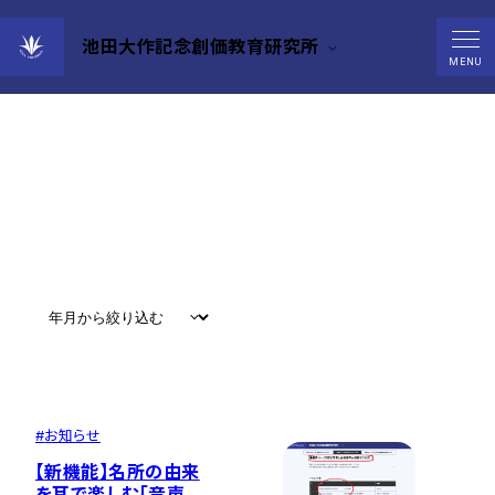
池田大作記念創価教育研究所
News
MENU
すべて
#
お知らせ
#
教育
#
研究
#
グローバル
#
お知らせ
【新機能】名所の由来
を耳で楽しむ「音声案