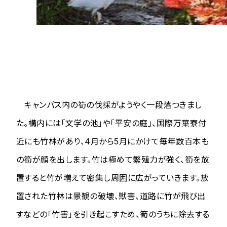
キャンパス内の筍の伐採がようやく一段落つきまし
た。構内には「文学の池」や「平安の庭」、国際万葉寮付
近にも竹林があり、4月から5月にかけて毎年数百本も
の筍が顔を出します。竹は極めて繁殖力が強く、筍を放
置すると竹が増えて密集し周囲に広がっていきます。放
置された竹林は景観の破壊、獣害、道路に竹が飛び出
すなどの「竹害」を引き起こすため、筍のうちに除去する