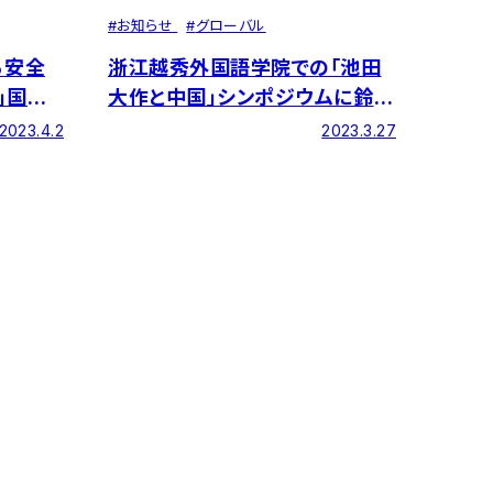
#
お知らせ
#
グローバル
る安全
浙江越秀外国語学院での「池田
」国際
大作と中国」シンポジウムに鈴木
した
学長が出席しました
2023.4.2
2023.3.27