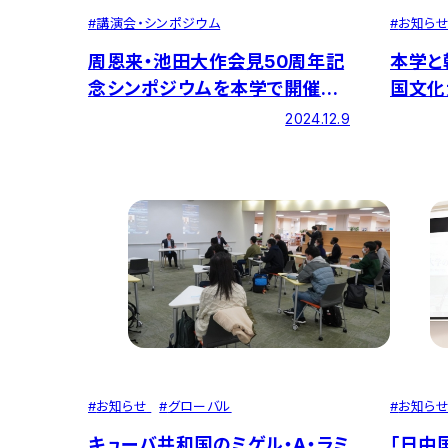
#
お知ら
#
講演会・シンポジウム
本学と
周恩来・池田大作会見50周年記
国文化
念シンポジウムを本学で開催し
ポジウ
ました
2024.12.9
開催し
#
お知らせ
#
グローバル
#
お知ら
キューバ共和国のミゲル・A・ラミ
「日中