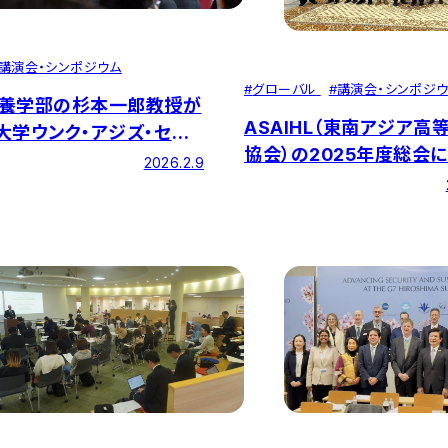
講演会・シンポジウム
#
グローバル
#
講演会・シンポジ
養学部の杉本一郎教授が
ASAIHL（東南アジア高
大学ウンク・アジズ・セン
協会）の2025年度総会
「Distinguished
2026.2.9
雄副学長が参加しました
ure Series」で招聘講演