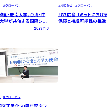
せ
#
グローバル
#
お知らせ
#
グローバル
韓国・慶南大学、台湾・中
「G7広島サミットにおけ
大学が共催する国際シン
保障と持続可能性の推進
ム「ピースフォーラム」を
会議が本学で開催されま
2023.11.6
ました
せ
#
グローバル
国交正常化50周年記念フ