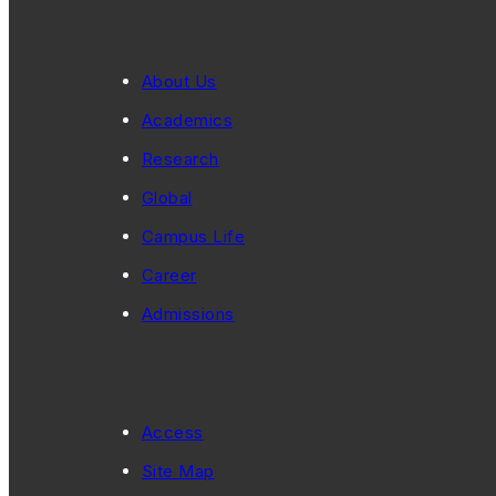
About Us
Academics
Research
Global
Campus Life
Career
Admissions
Access
Site Map