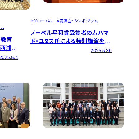
#
グローバル
#
講演会・シンポジウム
ウム
ノーベル平和賞受賞者のムハマ
等教育
ド・ユヌス氏による特別講演を開
に西浦昭
催――『創造力』が世界を変える
2025.5.30
2025.8.4