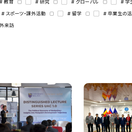
# 教育
# 研究
# グローバル
# 
# スポーツ・課外活動
# 留学
# 卒業生の
海外来訪