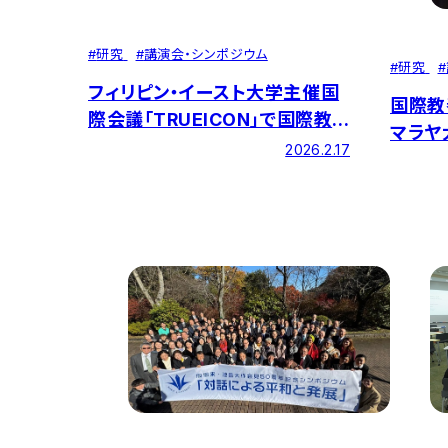
#
研究
#
講演会・シンポジウム
#
研究
#
フィリピン・イースト大学主催国
国際教
際会議「TRUEICON」で国際教
マラヤ
養学部の杉本学部長がプレナリ
2026.2.17
ター主催
ー講演
Lect