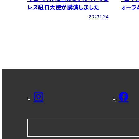
レス駐日大使が講演しました
ォーラ
した
2023.1.24