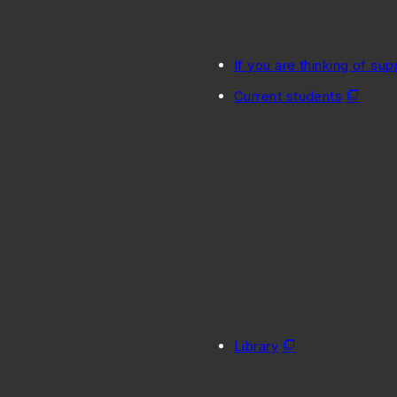
If you are thinking of sup
Current students
Library