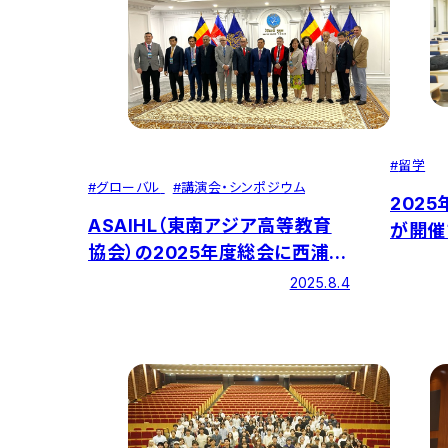
#
留学
#
グローバル
#
講演会・シンポジウム
202
ASAIHL（東南アジア高等教育
が開催
協会）の2025年度総会に西浦昭
域に留
雄副学長が参加しました
2025.8.4