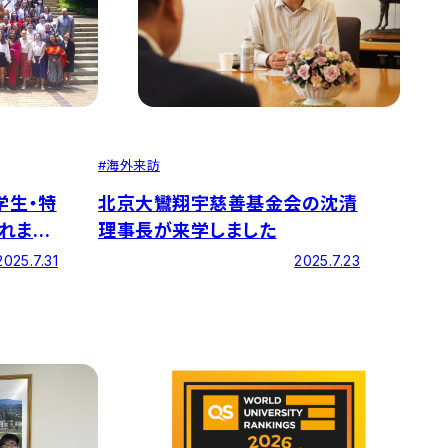
#
海外来訪
北京大鸞翔宇慈善基金会の沈清
学生・特
理事長が来学しました
れまし
の留学生
2025.7.23
2025.7.31