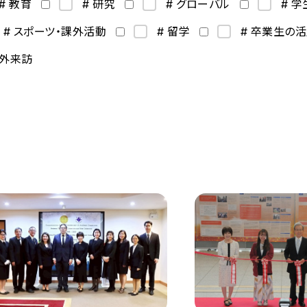
# 教育
# 研究
# グローバル
# 
# スポーツ・課外活動
# 留学
# 卒業生の
海外来訪