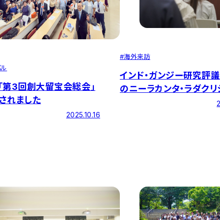
#
海外来訪
バル
インド・ガンジー研究評
「第3回創大留宝会総会」
のニーラカンタ・ラダクリ
されました
ン博士による特別講演を
ました
2025.10.16