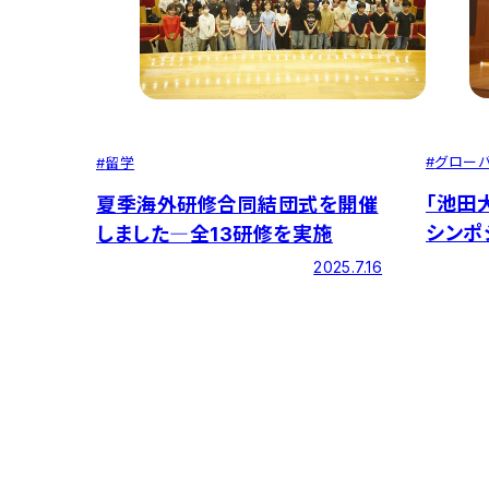
#
グロー
#
留学
「池田
夏季海外研修合同結団式を開催
シンポ
しました―全13研修を実施
2025.7.16