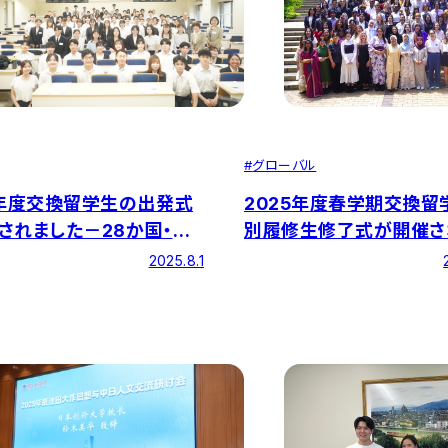
#
グローバル
2025年度春学期交換留
5年度交換留学生の出発式
別履修生修了式が開催さ
されました－28か国・地
た―41ヵ国・地域120名
学
2025.8.1
が修了