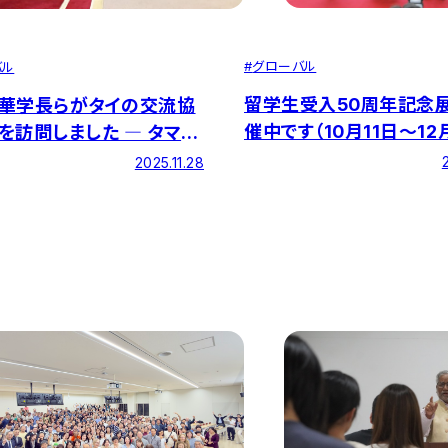
#
グローバル
バル
留学生受入50周年記念
華学長らがタイの交流協
催中です（10月11日～12
を訪問しました ― タマサ
日）
学交流40周年記念セミナ
2025.11.28
席