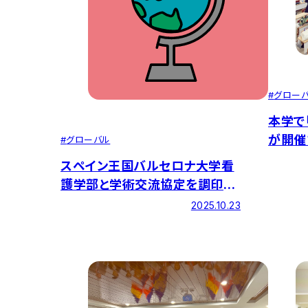
#
グロー
本学で
が開催
#
グローバル
スペイン王国バルセロナ大学看
護学部と学術交流協定を調印し
ました
2025.10.23