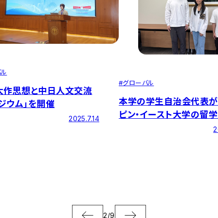
バル
#
グローバル
大作思想と中日人文交流
本学の学生自治会代表が
ジウム」を開催
ピン・イースト大学の留
2025.7.14
見交換を実施
2
2
/
9