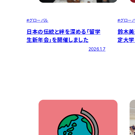
#
グロー
#
グローバル
鈴木美
日本の伝統と絆を深める「留学
定大学
生新年会」を開催しました
ート大
2026.1.7
ーに出