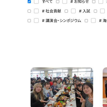
すべて
# お知らせ
# 社会貢献
# 入試
# 講演会・シンポジウム
# 