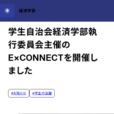
経済学部
2025年01月27日
学生自治会経済学部執
行委員会主催の
E×CONNECTを開催し
ました
#
お知らせ
#
学生の活躍