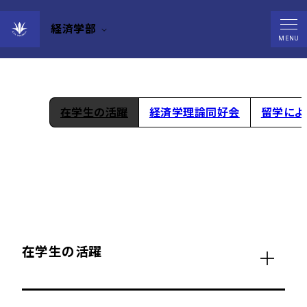
経済学部
在学生の方へ
MENU
在学生の活躍
経済学理論同好会
留学によ
在学生の活躍