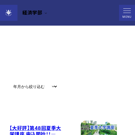
経済学部
Events
MENU
すべて
#
お知らせ
#
教育
#
研究
#
グローバル
【大好評】第48回夏季大
学講座 申込開始！！―今