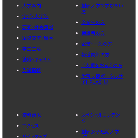
大学案内
創価大学で学びたい
方
学部・大学院
卒業生の方
研究・社会貢献
保護者の方
国際交流・留学
企業・一般の方
学生生活
報道関係の方
就職・キャリア
ご支援をお考えの方
入試情報
学習支援ポータルサ
イトPLAS
資料請求
スペシャルコンテン
ツ
アクセス
創価女子短期大学
サイトマップ