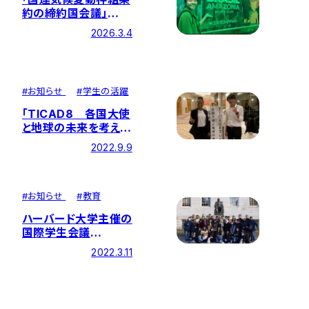
約の締約国会議」
（COP30）に本学学生
2026.3.4
が参加しました
#
お知らせ
#
学生の活躍
「TICAD8 各国大使
と地球の未来を考え
る」に本学学生が参加
2022.9.9
しました
#
お知らせ
#
教育
ハーバード大学主催の
国際学生会議
「HPAIR」に本学学生
2022.3.11
が参加しました