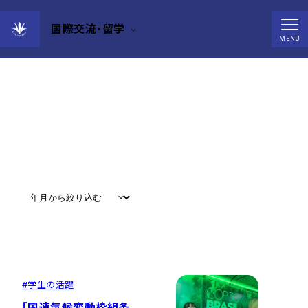
国際交流・留学
News
MENU
すべて
#
お知らせ
#
教育
#
研究
#
グローバル
#
学生の活躍
「国連気候変動枠組条