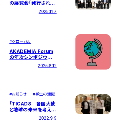
の展覧会「発行されな
かった卒業証書」の開
2025.11.7
幕式および関連イベン
トが開催されました
#
グローバル
AKADEMIA Forum
の年次シンポジウムを
開催しました
2025.8.12
#
お知らせ
#
学生の活躍
「TICAD8 各国大使
と地球の未来を考え
る」に本学学生が参加
2022.9.9
しました