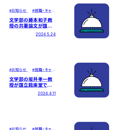
#
お知らせ
#
就職・キャリ
ア
文学部の藤本和子教
授の共著論文が国際
学術誌に掲載されまし
2024.5.24
た
#
お知らせ
#
就職・キャリ
ア
文学部の坂井孝一教
授が国立能楽堂で能・
狂言の曲目解説を行
2024.4.11
います
#
お知らせ
#
就職・キャリ