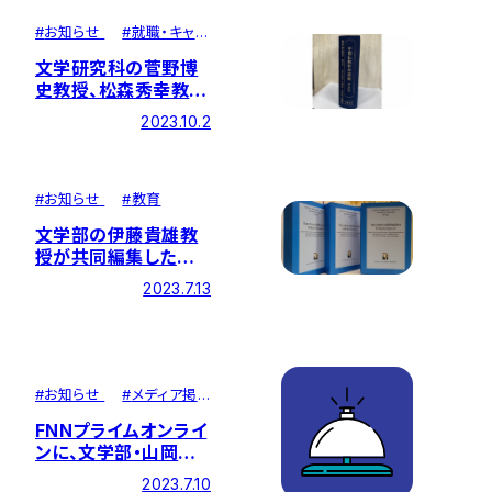
#
お知らせ
#
就職・キャリ
ア
文学研究科の菅野博
史教授、松森秀幸教授
が『中国仏教哲学要
2023.10.2
義』の翻訳書を出版
#
お知らせ
#
教育
文学部の伊藤貴雄教
授が共同編集した海
外書籍が刊行されまし
2023.7.13
た
#
お知らせ
#
メディア掲
載
FNNプライムオンライ
ンに、文学部・山岡政
紀教授のコメントが掲
2023.7.10