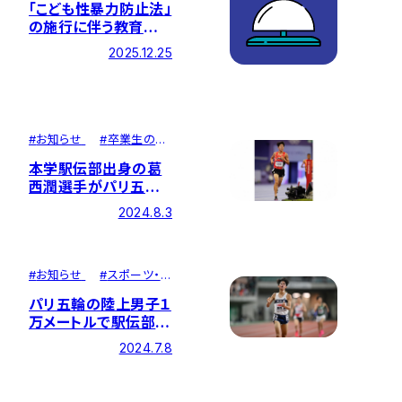
「こども性暴力防止法」
の施行に伴う教育実
習に関するお知らせ
2025.12.25
#
お知らせ
#
卒業生の活
躍
本学駅伝部出身の葛
西潤選手がパリ五輪・
陸上男子1万メートル
2024.8.3
で20位に！
#
お知らせ
#
スポーツ・
課外活動
パリ五輪の陸上男子１
万メートルで駅伝部出
身の葛西潤さんが日
2024.7.8
本代表に！