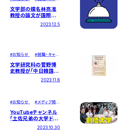
ア
文学部の蝶名林亮准
教授の論文が国際的
な学術誌
2023.12.5
『THEORIA』に掲載さ
れました
#
お知らせ
#
就職・キャリ
ア
文学研究科の菅野博
史教授が「中日韓国際
仏教学術大会」で研究
2023.11.8
発表。中国人民大学等
でも講演しました
#
お知らせ
#
メディア掲
載
YouTubeチャンネル
「土佐兄弟の大学ドコ
イク」に文学部伊藤ゼ
2023.10.30
ミコラボ動画が掲載さ
れました